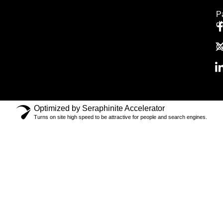
[m
id
P
d
C
Optimized by Seraphinite Accelerator
Turns on site high speed to be attractive for people and search engines.