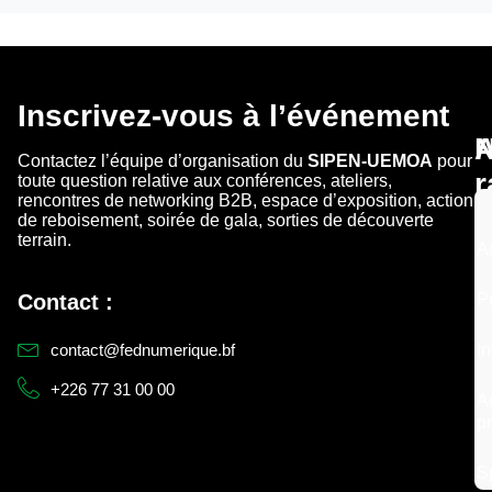
Inscrivez-vous à l’événement
N
Contactez l’équipe d’organisation du
SIPEN-UEMOA
pour
r
toute question relative aux conférences, ateliers,
rencontres de networking B2B, espace d’exposition, action
de reboisement, soirée de gala, sorties de découverte
terrain.
A
Contact :
B
P
d
c
I
contact@fednumerique.bf
+226 77 31 00 00
Ac
p
S