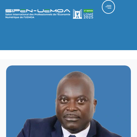
Patrick Ismaila M’BENGUE