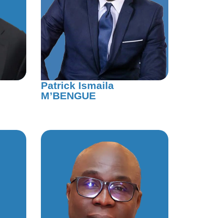
Patrick Ismaila
M’BENGUE