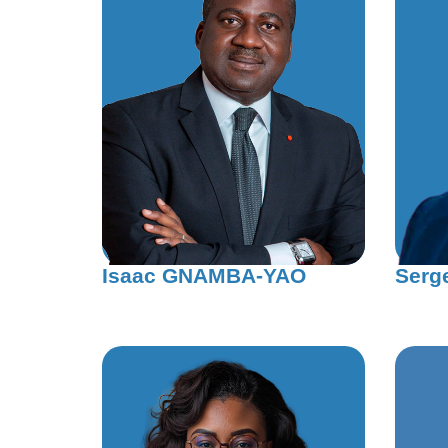
Isaac GNAMBA-YAO
Serg