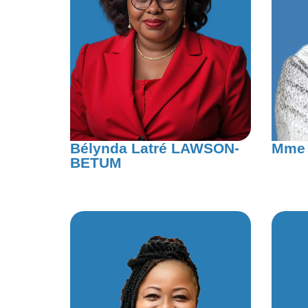
Bélynda Latré LAWSON-
Mme 
BETUM