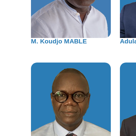
M. Koudjo MABLE
Adul