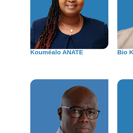
Kouméalo ANATE
Bio 